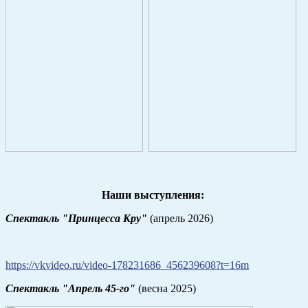
Наши выступления:
Спектакль "Принцесса Кру"
(апрель 2026)
https://vkvideo.ru/video-178231686_456239608?t=16m
Спектакль "Апрель 45-го"
(весна 2025)