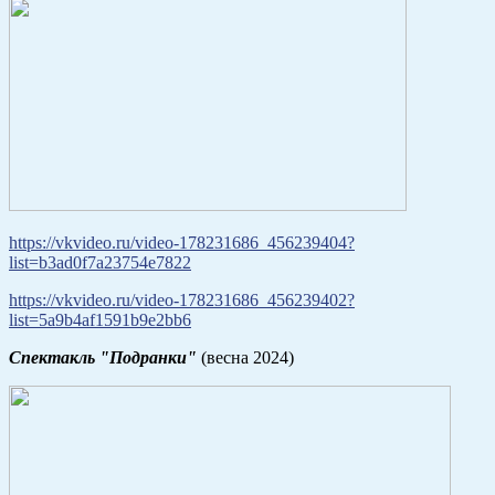
https://vkvideo.ru/video-178231686_456239404?
list=b3ad0f7a23754e7822
https://vkvideo.ru/video-178231686_456239402?
list=5a9b4af1591b9e2bb6
Спектакль "Подранки"
(весна 2024)