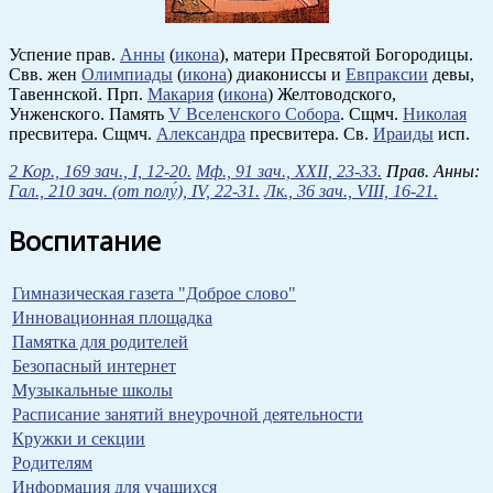
Успение прав.
Анны
(
икона
), матери Пресвятой Богородицы.
Свв. жен
Олимпиады
(
икона
) диакониссы и
Евпраксии
девы,
Тавеннской. Прп.
Макария
(
икона
) Желтоводского,
Унженского. Память
V Вселенского Собора
. Сщмч.
Николая
пресвитера. Сщмч.
Александра
пресвитера. Св.
Ираиды
исп.
2 Кор., 169 зач., I, 12-20.
Мф., 91 зач., XXII, 23-33.
Прав. Анны:
Гал., 210 зач. (от полу́), IV, 22-31.
Лк., 36 зач., VIII, 16-21.
Воспитание
Гимназическая газета "Доброе слово"
Инновационная площадка
Памятка для родителей
Безопасный интернет
Музыкальные школы
Расписание занятий внеурочной деятельности
Кружки и секции
Родителям
Информация для учащихся