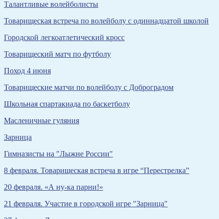
Талантливые волейболисты
Товарищеская встреча по волейболу с одиннадцатой школой
Городской легкоатлетический кросс
Товарищеский матч по футболу
Поход 4 июня
Товарищеские матчи по волейболу с Доброградом
Школьная спартакиада по баскетболу
Масленичные гуляния
Зарница
Гимназисты на "Лыжне России"
8 февраля. Товарищеская встреча в игре “Перестрелка”
20 февраля. «А ну-ка парни!»
21 февраля. Участие в городской игре "Зарница"