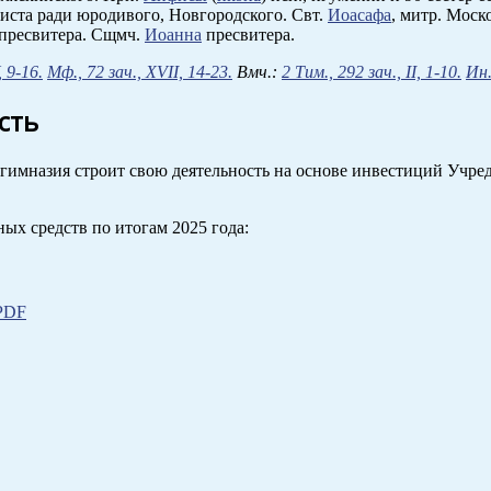
риста ради юродивого, Новгородского. Свт.
Иоасафа
, митр. Моск
пресвитера. Сщмч.
Иоанна
пресвитера.
, 9-16.
Мф., 72 зач., XVII, 14-23.
Вмч.:
2 Тим., 292 зач., II, 1-10.
Ин.
сть
гимназия строит свою деятельность на основе инвестиций Учреди
ых средств по итогам 2025 года:
PDF