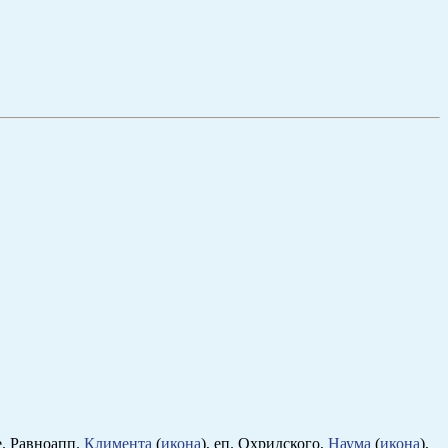
е. Равноапп.
Климента
(
икона
), еп. Охридского,
Наума
(
икона
),