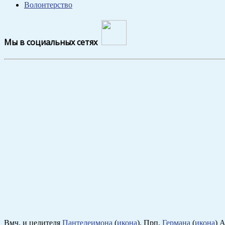
Волонтерство
Мы в социальных сетях
Вмч. и целителя
Пантелеимона
(
икона
). Прп.
Германа
(
икона
) 