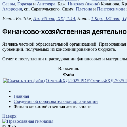
Саввы
,
Горазда
и
Ангеляра
. Блж.
Николая
(
икона
) Кочанова, Х
Амвросия
, еп. Сарапульского. Сщмч.
Платона
и
Пантелеимона
Утр. - Ев. 10-е,
Ин., 66 зач., XXI, 1-14.
Лит. -
1 Кор., 131 зач., IV
Финансово-хозяйственная деятельно
Являясь частной образовательной организацией, Православная 
субвенций, получаемых из консолидированного бюджета.
Отчет о поступлении и расходовании финансовых и материальн
Вложения:
Файл
Отчет-ФХД-2025.
Главная
Сведения об образовательной организации
Финансово-хозяйственная деятельность
Наверх
© 2026