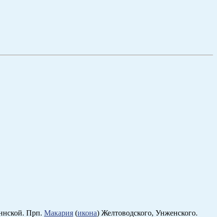
ннской. Прп.
Макария
(
икона
) Желтоводского, Унженского.