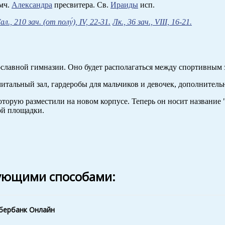
мч.
Александра
пресвитера. Св.
Ираиды
исп.
ал., 210 зач. (от полу́), IV, 22-31.
Лк., 36 зач., VIII, 16-21.
авославной гимназии. Оно будет располагаться между спортивным
читальный зал, гардеробы для мальчиков и девочек, дополнитель
оторую разместили на новом корпусе. Теперь он носит названи
ой площадки.
ующими способами:
Сбербанк Онлайн