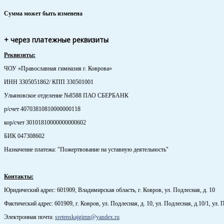
Сумма может быть изменена
+ через платежные реквизиты
Реквизиты:
ЧОУ «Православная гимназия г. Коврова»
ИНН 3305051862/ КПП 330501001
Ульяновское отделение №8588 ПАО СБЕРБАНК
р/счет 40703810810000000118
кор/счет 30101810000000000602
БИК 047308602
Назначение платежа: "Пожертвование на уставную деятельность"
Контакты:
Юридический адрес:
601909, Владимирская область, г. Ковров, ул. Подлесная, д. 10
Фактический адрес:
601909, г. Ковров, ул. Подлесная, д. 10, ул. Подлесная, д.10/1, ул. 
Электронная почта:
sretenskajgimn@yandex.ru