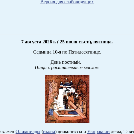
Версия для слабовидящих
7 августа 2026 г. ( 25 июля ст.ст.), пятница.
Седмица 10-я по Пятидесятнице.
День постный.
Пища с растительным маслом.
вв. жен
Олимпиады
(
икона
) диакониссы и
Евпраксии
девы, Таве