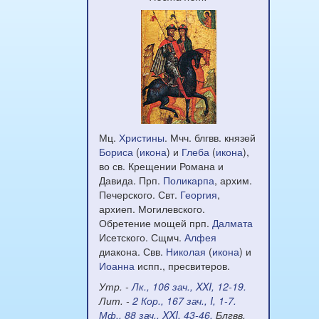
Мц.
Христины
. Мчч. блгвв. князей
Бориса
(
икона
) и
Глеба
(
икона
),
во св. Крещении Романа и
Давида. Прп.
Поликарпа
, архим.
Печерского. Свт.
Георгия
,
архиеп. Могилевского.
Обретение мощей прп.
Далмата
Исетского. Сщмч.
Алфея
диакона. Свв.
Николая
(
икона
) и
Иоанна
испп., пресвитеров.
Утр. -
Лк., 106 зач., XXI, 12-19.
Лит. -
2 Кор., 167 зач., I, 1-7.
Мф., 88 зач., XXI, 43-46.
Блгвв.