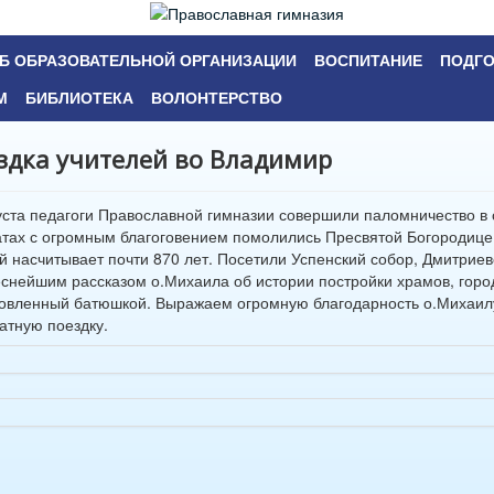
Б ОБРАЗОВАТЕЛЬНОЙ ОРГАНИЗАЦИИ
ВОСПИТАНИЕ
ПОДГО
М
БИБЛИОТЕКА
ВОЛОНТЕРСТВО
здка учителей во Владимир
уста педагоги Православной гимназии совершили паломничество в
тах с огромным благоговением помолились Пресвятой Богородице 
й насчитывает почти 870 лет. Посетили Успенский собор, Дмитрие
снейшим рассказом о.Михаила об истории постройки храмов, город
овленный батюшкой. Выражаем огромную благодарность о.Михаилу 
атную поездку.